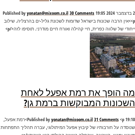
2 בדצמבר 2024 19:05
30 Comments
yonatan@mixoom.co.il
Published by
<p>אין הרבה שכונות בישראל שדומות לשכונת גליל-ים בהרצליה. שילוב
ייחודי של שלווה כפרית, חיי קהילה ואורח חיים מודרני. תוסיפו לזה</p>
מה הופך את רמת אפעל לאחת
השכונות המבוקשות ברמת גן?
19:10
31 Comments
yonatan@mixoom.co.il
Published by
<p>רמת אפעל,
שנוסדה על חורבותיו של קיבוץ אפעל המיתולוגי, עברה תהליך התפתחות
מעניין ומגוון. השכונה, שהחלה כיישוב קהילתי קטן בשנות</p>