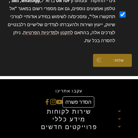
גינדי החזקות" וממועדון ON TOP בדוא"ל,SMS ,WhatsApp ,
טלפון ואמצעים נוספים, גם אם מספרי רשום במאגר "אל
תתקשרו אלי", ומסכים/ה לשימוש במידע אודותיי לצורכי
שיווק, ייעוץ ושירות ולהעברתו לצדדים שלישיים רלבנטיים
לצרכים אלה, בהתאם
לתקנון
ו
למדיניות הפרטיות
. ניתן
להסרה בכל עת.
שלח/י
עקבו אחרינו
הסדר פשרה
שירות לקוחות
מידע כללי
פרוייקטים חדשים