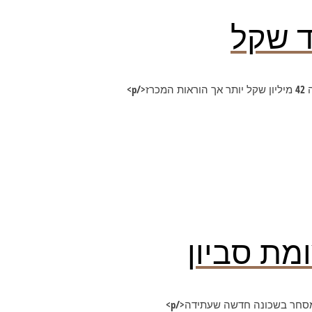
ד שקל
מת סביון