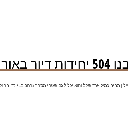
יהודה‏