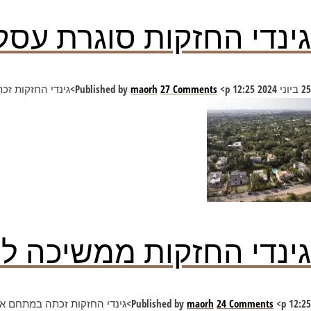
גינדי החזקות סוגרת עס
25 ביוני 2024 12:25
<p>גינדי החזקות זכתה במתחם כחלק ממכרז של רשות מקרקעי ישראל. אלקטרה נדל"ן הציעה 42 מיליון שקל יותר אך הוראות המכרז</p>
27 Comments
maorh
Published by
גינדי החזקות ממשיכה ל
12:25
<p>גינדי החזקות זכתה במתחם אחד מבין 5 מתחמים שפרסמה רמ"י, מכרז לבניית 156 יחידות דיור ושטחי מסחר בשכונה חדשה שעתידה</p>
24 Comments
maorh
Published by