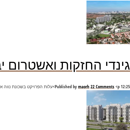
‏גינדי החזקות ואשטרום יבנו 504 יחידות דיור באור 
12:25
<p>עלות הפרויקט בשכונת נווה איילון תהיה כמיליארד שקל והוא יכלול גם שטחי מסחר נרחבים. גינדי החזקות: "השכונה ממוקמת דקותיים מראשון</p>
22 Comments
maorh
Published by