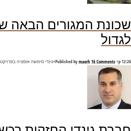
שכונת המגורים הבאה של
לגדול
12:26
<p>גינדי מימשה אופציה בפרויקט "כרמי הנדיב" להקמת 480 יח"ד נוספות. הקרקע נמכרה תמורת כ-168 מיליון שקל על ידי השותפות רוטשטיין-ציפחה</p>
16 Comments
maorh
Published by
חברת גינדי החזקות רכשה קרקע