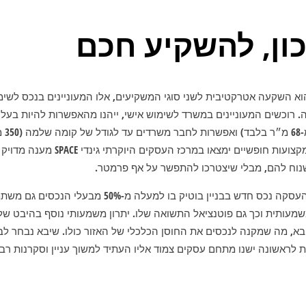
כון, להשקיע חכם
ופן ייחודי, גינדי SPACE הוא השקעה אטרקטיבית לשני סוגי המשקיעים, אלו המעוניינים בנכס
. רוכשים המעוניינים במשרד לשימוש אישי, ייהנו מהאפשרות להיות בעל
למידות 
אדריכלים, רופאים ובעלי מקצועות חופשיים
שנוח להם, מבלי שיצטרכו להתפשר על אף פרמטר.
עבור המשקיעים, מציעה העסקה נכס חדש בבניין בוטיק בו 
מעותית וכך גם פוטנציאל התשואה שלו. יתרון משמעותי נוסף בהיבט 
בא, מה שמקנה לנכסים את החוסן הכלכלי של האזור כולו. שיבא נבחר לב
 לראשונה ישנו מתחם עסקים צמוד אליו העתיד למשוך עניין וסקרנות רבי