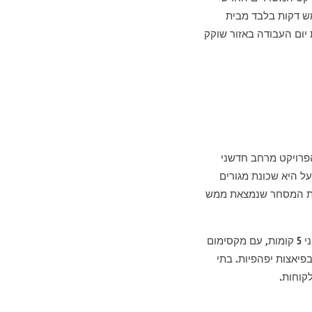
מש דקות בלבד מבית
יום העבודה באזור שוקק
פרויקט מרחב חדשני
ל היא שכונת מגורים
מת המסחר שנמצאת ממש
הקומפלקס היוקרתי של רמת אפעל כולל כ-32,000 מ״ר משרדים, הפרוסים על פני ארבעה בניינים בני 5 קומות, עם מקסימום
בפיאצות יפהפיות. בתי
קוחות.