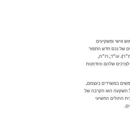
 לשימוש אישי ומשקיעים
ים של נכס חדש התפור
של העסק (החל מ-68 מ״ר בלבד) ואפשרות לחבר משרדים עד לגודל של קומה שלמה (350 מ״ר). עו״ד, רו״ח,
 ימצאו במרכז העסקים היוקרתי גינדי SPACE מענה מדויק לצרכים שלהם והזדמנות
למעלה מ-50% מבעלי הנכסים גם משתמשים במשרדים בעצמם,
של השקעה הוא הקרבה של
ית החולים התשיעי
ם.